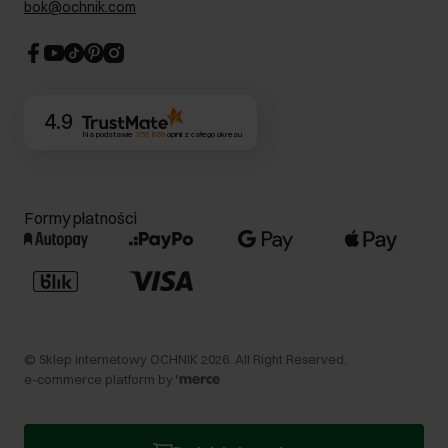
bok@ochnik.com
Strategia podatkowa
CSR
Kontakt
4.9
Na podstawie
356 869
opinii
z całego okresu
Formy płatności
©
Sklep internetowy OCHNIK
2026
. All Right Reserved.
e-commerce platform by