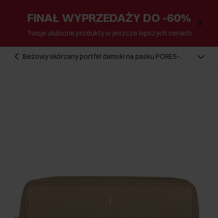
FINAŁ WYPRZEDAŻY DO -60%
Twoje ulubione produkty w jeszcze lepszych cenach
Beżowy skórzany portfel damski na pasku PORES-
0897-80(W24)