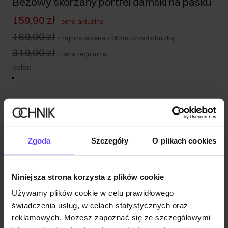
Beżowy skórzany portfel damski na pasku
159,90 zł
-
cena aktualna
169,90 zł
-
najniższa cena z 30 dni przed obniżką
319,90 zł
-
cena regularna
Kolor
:
Wysyłka w 1 dzień roboczy
Zgoda
Szczegóły
O plikach cookies
Opis produktu
Opinie
Niniejsza strona korzysta z plików cookie
Używamy plików cookie w celu prawidłowego
świadczenia usług, w celach statystycznych oraz
reklamowych. Możesz zapoznać się ze szczegółowymi