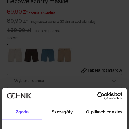
Beżowe szorty męskie
69,90 zł
-
cena aktualna
89,90 zł
-
najniższa cena z 30 dni przed obniżką
139,90 zł
-
cena regularna
Kolor
:
Tabela rozmiarów
Wybierz rozmiar
Nasz model ma 189 cm wzrostu i nosi rozmiar M.
Wysyłka w 1 dzień roboczy
Opis produktu
Zgoda
Szczegóły
O plikach cookies
Szczegóły