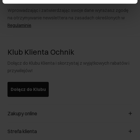
Wprowadzając i zatwierdzając swoje dane wyrażasz zgodę
na otrzymywanie newslettera na zasadach określonych w
Regulaminie
.
Klub Klienta Ochnik
Dołącz do Klubu Klienta i skorzystaj z wyjątkowych rabatów i
przywilejów!
Dołącz do Klubu
Zakupy online
Zarządzaj cookies
Strefa klienta
O sklepie