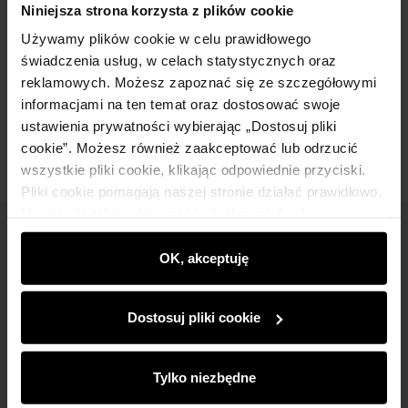
Niniejsza strona korzysta z plików cookie
Używamy plików cookie w celu prawidłowego
Skład
świadczenia usług, w celach statystycznych oraz
reklamowych. Możesz zapoznać się ze szczegółowymi
informacjami na ten temat oraz dostosować swoje
Opinie
ustawienia prywatności wybierając „Dostosuj pliki
cookie”. Możesz również zaakceptować lub odrzucić
wszystkie pliki cookie, klikając odpowiednie przyciski.
Pliki cookie pomagają naszej stronie działać prawidłowo.
Monitorują także aktywność użytkowników, by
wyświetlać im dopasowane do ich preferencji treści,
Newsletter
rekomendacje oraz komunikaty reklamowe informujące o
OK, akceptuję
Bądź na bieżąco z nowościami i promocjami!
najnowszych promocjach w e-sklepie. Informacje o tym,
jak korzystasz z naszej witryny, udostępniamy
Dostosuj pliki cookie
partnerom społecznościowym, reklamowym i
analitycznym. Partnerzy mogą połączyć te informacje z
innymi danymi otrzymanymi od Ciebie lub uzyskanymi
Tylko niezbędne
podczas korzystania z ich usług.
Zapisz się