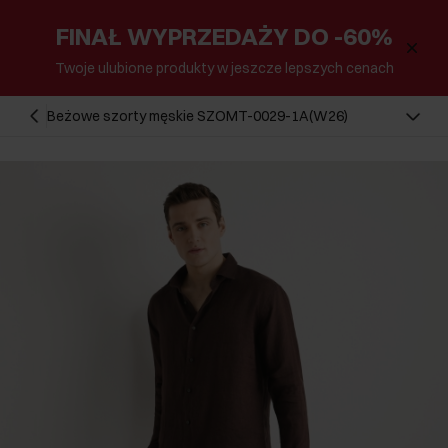
FINAŁ WYPRZEDAŻY DO -60%
Twoje ulubione produkty w jeszcze lepszych cenach
Beżowe szorty męskie SZOMT-0029-1A(W26)