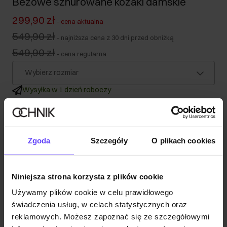
Beżowe sznurowane kozaki damskie
299,90 zł
-
cena aktualna
549,90 zł
-
najniższa cena z 30 dni przed obniżką
549,90 zł
-
cena regularna
Wybierz rozmiar
Wysyłka w 1 dzień roboczy
Opis produktu
Zgoda
Szczegóły
O plikach cookies
Szczegóły
Opinie
Niniejsza strona korzysta z plików cookie
Używamy plików cookie w celu prawidłowego
świadczenia usług, w celach statystycznych oraz
reklamowych. Możesz zapoznać się ze szczegółowymi