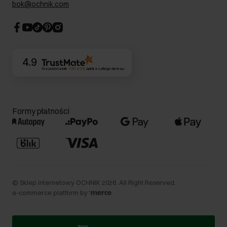
bok@ochnik.com
Strategia podatkowa
CSR
Kontakt
4.9
Na podstawie
356 838
opinii
z całego okresu
Formy płatności
©
Sklep internetowy OCHNIK
2026
. All Right Reserved.
e-commerce platform by