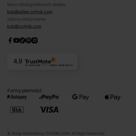
B2B - Sprzedaż dla firm
Biuro Obsługi Klienta E-sklepu
Karta podarunkowa
RODO- Polityka prywatności
bok@sklep.ochnik.com
Bezpieczne zakupy
Informacje prawne
Salony stacjonarne
Blog
Dla akcjonariuszy
bok@ochnik.com
Strategia podatkowa
CSR
Kontakt
4.9
Na podstawie
357 011
opinii
z całego okresu
Formy płatności
©
Sklep internetowy OCHNIK
2026
. All Right Reserved.