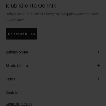
Klub Klienta Ochnik
Dołącz do Klubu Klienta i skorzystaj z wyjątkowych rabatów i
przywilejów!
Dołącz do Klubu
Zakupy online
Zarządzaj cookies
Strefa klienta
O sklepie
Regulamin
Klub Klienta
Firma
Formy płatności
Regulamin promocji
Koszty dostawy
Reklamacje
O nas
Jak dokonać zwrotu?
Kontakt
Zwróć produkty
Kariera
Pielęgnacja skóry
Salony
Centrum pomocy
W podróży