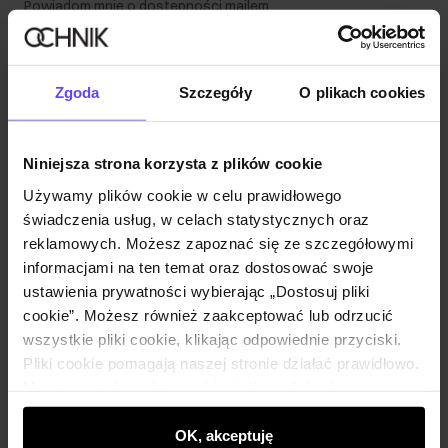
Powiadom mnie o dostępności mailem.
Twój adres email
Zgoda
Szczegóły
O plikach cookies
Powiadom o dostępności
Niniejsza strona korzysta z plików cookie
Używamy plików cookie w celu prawidłowego
świadczenia usług, w celach statystycznych oraz
Opis produktu
reklamowych. Możesz zapoznać się ze szczegółowymi
informacjami na ten temat oraz dostosować swoje
ustawienia prywatności wybierając „Dostosuj pliki
Szczegóły
cookie”. Możesz również zaakceptować lub odrzucić
wszystkie pliki cookie, klikając odpowiednie przyciski.
Skład i wymiary
Pliki cookie pomagają naszej stronie działać prawidłowo.
Monitorują także aktywność użytkowników, by
wyświetlać im dopasowane do ich preferencji treści,
Opinie
rekomendacje oraz komunikaty reklamowe informujące o
OK, akceptuję