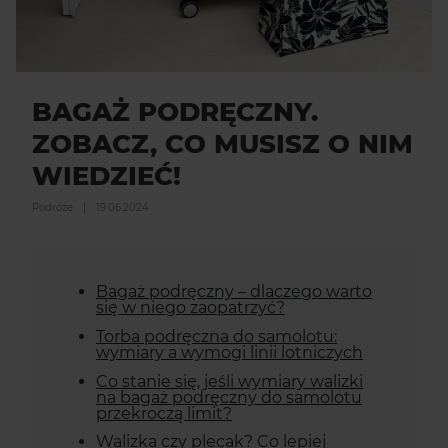
BAGAŻ PODRĘCZNY.
ZOBACZ, CO MUSISZ O NIM
WIEDZIEĆ!
Podróże
|
19.06.2024
Bagaż podręczny – dlaczego warto
się w niego zaopatrzyć?
Torba podręczna do samolotu:
wymiary a wymogi linii lotniczych
Co stanie się, jeśli wymiary walizki
na bagaż podręczny do samolotu
przekroczą limit?
Walizka czy plecak? Co lepiej