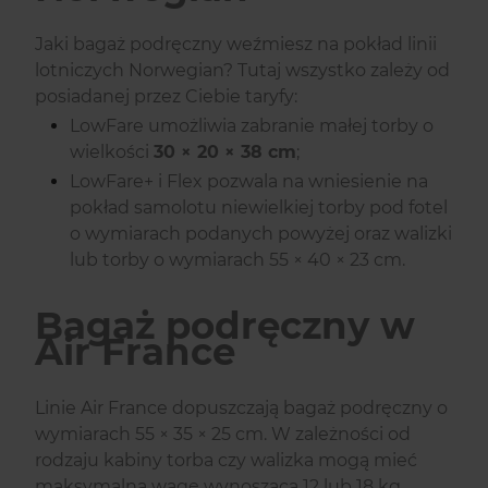
Jaki bagaż podręczny weźmiesz na pokład linii
lotniczych Norwegian? Tutaj wszystko zależy od
posiadanej przez Ciebie taryfy:
LowFare umożliwia zabranie małej torby o
wielkości
30 × 20 × 38 cm
;
LowFare+ i Flex pozwala na wniesienie na
pokład samolotu niewielkiej torby pod fotel
o wymiarach podanych powyżej oraz walizki
lub torby o wymiarach 55 × 40 × 23 cm.
Bagaż podręczny w
Air France
Linie Air France dopuszczają bagaż podręczny o
wymiarach 55 × 35 × 25 cm. W zależności od
rodzaju kabiny torba czy walizka mogą mieć
maksymalną wagę wynoszącą 12 lub 18 kg.