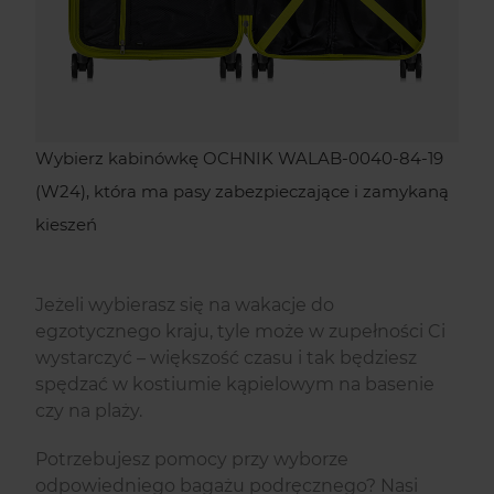
Wybierz kabinówkę OCHNIK WALAB-0040-84-19
(W24), która ma pasy zabezpieczające i zamykaną
kieszeń
Jeżeli wybierasz się na wakacje do
egzotycznego kraju, tyle może w zupełności Ci
wystarczyć – większość czasu i tak będziesz
spędzać w kostiumie kąpielowym na basenie
czy na plaży.
Potrzebujesz pomocy przy wyborze
odpowiedniego bagażu podręcznego? Nasi