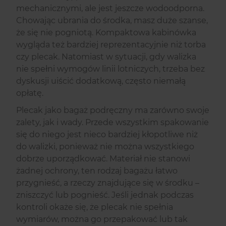
mechanicznymi, ale jest jeszcze wodoodporna.
Chowając ubrania do środka, masz duże szanse,
że się nie pogniotą. Kompaktowa kabinówka
wygląda też bardziej reprezentacyjnie niż torba
czy plecak. Natomiast w sytuacji, gdy walizka
nie spełni wymogów linii lotniczych, trzeba bez
dyskusji uiścić dodatkową, często niemałą
opłatę.
Plecak jako bagaż podręczny ma zarówno swoje
zalety, jak i wady. Przede wszystkim spakowanie
się do niego jest nieco bardziej kłopotliwe niż
do walizki, ponieważ nie można wszystkiego
dobrze uporządkować. Materiał nie stanowi
żadnej ochrony, ten rodzaj bagażu łatwo
przygnieść, a rzeczy znajdujące się w środku –
zniszczyć lub pognieść. Jeśli jednak podczas
kontroli okaże się, że plecak nie spełnia
wymiarów, można go przepakować lub tak