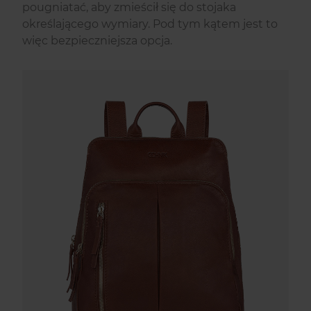
pougniatać, aby zmieścił się do stojaka
określającego wymiary. Pod tym kątem jest to
więc bezpieczniejsza opcja.