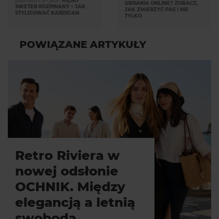
poprzedni artykuł:
MĘSKI
UBRANIA ONLINE? ZOBACZ,
SWETER ROZPINANY – JAK
JAK ZMIERZYĆ PAS I NIE
STYLIZOWAĆ KARDIGAN
TYLKO
POWIĄZANE ARTYKUŁY
Retro Riviera w
nowej odsłonie
OCHNIK. Między
elegancją a letnią
swobodą