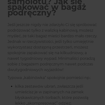
samolotu? Jak się
spakować w bagaż
podręczny?
Jeśli jeszcze nigdy nie zdarzyło Ci się spróbować
podróżować tylko z walizką kabinową, możesz
myśleć, że taki bagaż mieści bardzo mało rzeczy.
Jednak w rzeczywistości, jeśli tylko umiejętnie
wykorzystasz dostępną przestrzeń, możesz
spokojnie zapakować się na kilkudniowy, a
nawet tygodniowy wypad. Minimaliści poradzą
sobie z bagażem podręcznym nawet podczas
dwutygodniowych wyjazdów!
Typowa „kabinówka” spokojnie pomieści np.:
kilka zestawów ubrań, zwłaszcza jeśli
umieścisz je w zapinanych na zamek
błyskawicznych torbach, które pozwolą
lekko „skompresować” odzież;