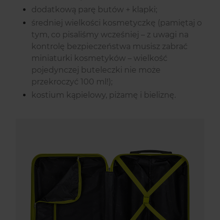
dodatkową parę butów + klapki;
średniej wielkości kosmetyczkę (pamiętaj o
tym, co pisaliśmy wcześniej – z uwagi na
kontrolę bezpieczeństwa musisz zabrać
miniaturki kosmetyków – wielkość
pojedynczej buteleczki nie może
przekroczyć 100 ml!);
kostium kąpielowy, piżamę i bieliznę.