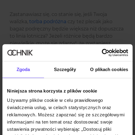
Zastanawiasz się, co stanie się, jeśli Twoja
walizka,
torba podróżna
czy też plecak jako
bagaż podręczny będzie większa niż dopuszcza
to linia lotnicza? Jeżeli różnice będą bardzo
niewielkie, może się zdarzyć, że zostaniesz
przepuszczony bez problemu. Jednak w
większości przypadków
albo zostanie
naliczona opłata za nadbagaż
(przy
Zgoda
Szczegóły
O plikach cookies
przekroczeniu wagi torby), albo zostanie on
nadany jako bagaż rejestrowany, co także
będzie się wiązało z dodatkowym kosztem.
Niniejsza strona korzysta z plików cookie
Warto więc dobrze sprawdzić, jakie wymiary
Używamy plików cookie w celu prawidłowego
walizek kabinowych są akceptowane, aby
świadczenia usług, w celach statystycznych oraz
uniknąć dodatkowych komplikacji już na
reklamowych. Możesz zapoznać się ze szczegółowymi
lotnisku.
informacjami na ten temat oraz dostosować swoje
ustawienia prywatności wybierając „Dostosuj pliki