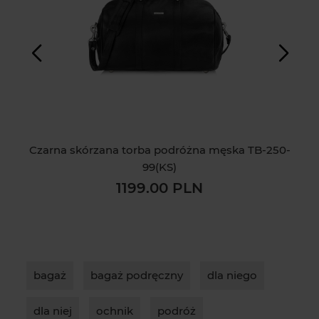
Czarna skórzana torba podróżna męska TB-250-
Br
99(KS)
1199.00 PLN
bagaż
bagaż podręczny
dla niego
dla niej
ochnik
podróż