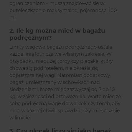
ograniczeniom – muszą znajdować się w
buteleczkach o maksymalnej pojemności 100
ml.
2. Ile kg można mieć w bagażu
podręcznym?
Limity wagowe bagażu podręcznego ustala
każda linia lotnicza we własnym zakresie. W
przypadku niedużej torby czy plecaka, który
chowa się pod fotelem, nie określa się
dopuszczalnej wagi. Natomiast dodatkowy
bagaż, umieszczany w schowkach nad
siedzeniami, może mieć zazwyczaj od 7 do 10
kg, w zależności od przewoźnika. Warto mieć ze
sobą podręczną wagę do walizek czy toreb, aby
móc w każdej chwili sprawdzić, czy mieścisz się
w limicie.
3. Czy plecak liczy się jako bagaż