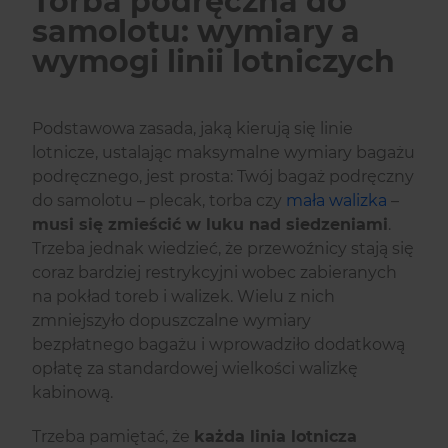
Torba podręczna do
samolotu: wymiary a
wymogi linii lotniczych
Podstawowa zasada, jaką kierują się linie
lotnicze, ustalając maksymalne wymiary bagażu
podręcznego, jest prosta: Twój bagaż podręczny
do samolotu – plecak, torba czy
mała walizka
–
musi się zmieścić w luku nad siedzeniami
.
Trzeba jednak wiedzieć, że przewoźnicy stają się
coraz bardziej restrykcyjni wobec zabieranych
na pokład toreb i walizek. Wielu z nich
zmniejszyło dopuszczalne wymiary
bezpłatnego bagażu i wprowadziło dodatkową
opłatę za standardowej wielkości walizkę
kabinową.
Trzeba pamiętać, że
każda linia lotnicza