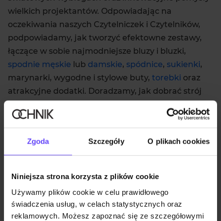
wielkich projektantów. Odpowiadając na
oczekiwania naszych Czytelniczek i Czytelników,
podpowiadamy, jak tworzyć efektowne zestawy,
łączące w sobie najmodniejsze bluzy i bluzki,
spodnie męskie
lub
damskie
,
spódnice
,
sukienki
,
marynarki, wygodne i stylowe buty,
torebki
oraz
atrakcyjne dodatki. Doradzamy, jak dobrać strój
do okazji i figury, opisujemy właściwości
poszczególnych surowców i tkanin oraz sposoby
ich pielęgnacji. Potrzebujesz inspiracji lub porady?
Zgoda
Szczegóły
O plikach cookies
Nasza redakcja jest tu dla Ciebie!
Niniejsza strona korzysta z plików cookie
Używamy plików cookie w celu prawidłowego
świadczenia usług, w celach statystycznych oraz
reklamowych. Możesz zapoznać się ze szczegółowymi