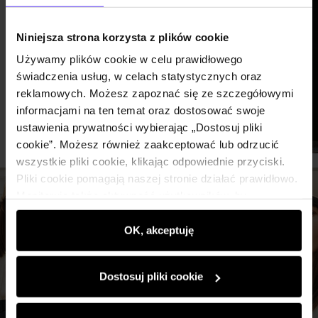
SPRAWDŹ LIMITY
POPULARNYCH
Niniejsza strona korzysta z plików cookie
LINII LOTNICZYCH
Używamy plików cookie w celu prawidłowego
- RYANAIR, WIZZ
świadczenia usług, w celach statystycznych oraz
AIR, LOT,
reklamowych. Możesz zapoznać się ze szczegółowymi
informacjami na ten temat oraz dostosować swoje
LUFTHANSA
ustawienia prywatności wybierając „Dostosuj pliki
Podróże
|
22.05.2026
cookie”. Możesz również zaakceptować lub odrzucić
wszystkie pliki cookie, klikając odpowiednie przyciski.
Pliki cookie pomagają naszej stronie działać prawidłowo.
Monitorują także aktywność użytkowników, by
wyświetlać im dopasowane do ich preferencji treści,
rekomendacje oraz komunikaty reklamowe informujące o
OK, akceptuję
najnowszych promocjach w e-sklepie. Informacje o tym,
jak korzystasz z naszej witryny, udostępniamy
Dostosuj pliki cookie
partnerom społecznościowym, reklamowym i
analitycznym. Partnerzy mogą połączyć te informacje z
innymi danymi otrzymanymi od Ciebie lub uzyskanymi