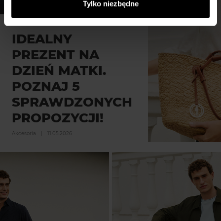
Tylko niezbędne
podczas korzystania z ich usług.
IDEALNY
PREZENT NA
DZIEŃ MATKI.
POZNAJ 5
SPRAWDZONYCH
PROPOZYCJI!
Akcesoria
|
11.05.2026