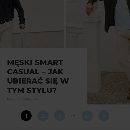
MĘSKI SMART
CASUAL – JAK
UBIERAĆ SIĘ W
TYM STYLU?
Moda
|
29.04.2026
…
1
2
3
33