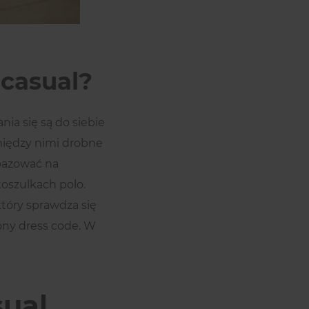
 casual?
nia się są do siebie
między nimi drobne
bazować na
oszulkach polo.
 który sprawdza się
ony dress code. W
ual