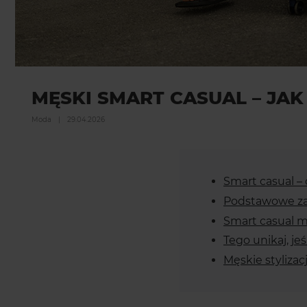
MĘSKI SMART CASUAL – JAK
Moda
|
29.04.2026
Smart casual – 
Podstawowe za
Smart casual m
Tego unikaj, je
Męskie stylizac