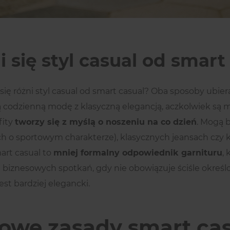
 się styl casual od smart
się różni styl casual od smart casual? Oba sposoby ubiera
 codzienną modę z klasyczną elegancją, aczkolwiek są 
fity
tworzy się z myślą o noszeniu na co dzień
. Mogą 
h o sportowym charakterze), klasycznych jeansach czy k
art casual to
mniej formalny odpowiednik garnituru
,
b biznesowych spotkań, gdy nie obowiązuje ściśle określ
est bardziej elegancki.
owe zasady smart cas