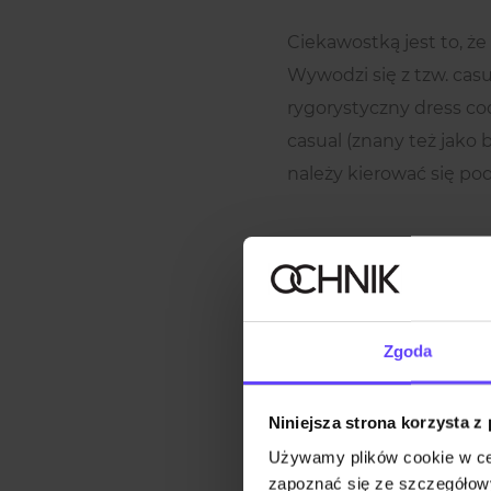
Ciekawostką jest to, ż
Wywodzi się z tzw. casu
rygorystyczny dress co
casual (znany też jako 
należy kierować się po
Zgoda
Niniejsza strona korzysta z
Używamy plików cookie w ce
zapoznać się ze szczegółowy