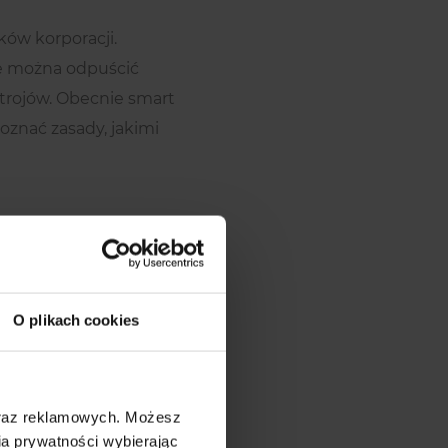
ków korporacji.
cie można odpuścić
strojów. Obecnie smart
poznać zasady, jakimi
O plikach cookies
oraz reklamowych. Możesz
a prywatności wybierając