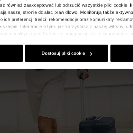
esz również zaakceptować lub odrzucić wszystkie pliki cookie, k
gają naszej stronie działać prawidłowo. Monitorują także aktyw
 ich preferencji treści, rekomendacje oraz komunikaty reklamo
sklepie. Informacje o tym, jak korzystasz z naszej witryny, u
ym i analitycznym. Partnerzy mogą połączyć te informacje z 
dczas korzystania z ich usług.
Dostosuj pliki cookie