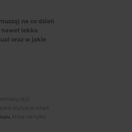
 muszą) na co dzień
 nawet lekko
ual oraz w jakie
formalny styl,
ęskie stylizacje smart
luzu
, która nie tylko