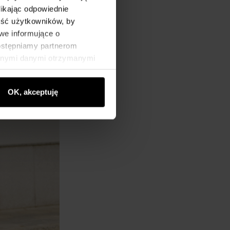
likając odpowiednie
ność użytkowników, by
we informujące o
dostępniamy partnerom
innymi danymi otrzymanymi
OK, akceptuję