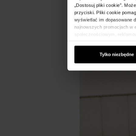
„Dostosuj pliki cookie”. Moż
przyciski. Pliki cookie poma
wyświetlać im dopasowane do
najnowszych promocjach w e-
społecznościowym, reklamow
od Ciebie lub uzyskanymi po
Tylko niezbędne