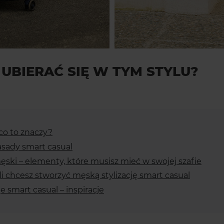
 UBIERAĆ SIĘ W TYM STYLU?
co to znaczy?
sady smart casual
ęski – elementy, które musisz mieć w swojej szafie
śli chcesz stworzyć męską stylizację smart casual
je smart casual – inspiracje