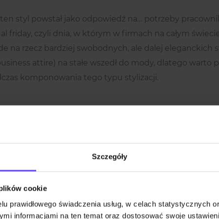
e ten styl powstał jako odpowiedź na… potrzeby pracowni
al friday, czyli dnia, w którym w firmach na całym świe
de na rzecz bardziej swobodnych, ale dalej eleganckich 
business attire) na stałe wszedł do mody, dlatego warto 
dczas komponowania tego typu stylizacji.
Szczegóły
 plików cookie
lu prawidłowego świadczenia usług, w celach statystycznych 
mi informacjami na ten temat oraz dostosować swoje ustawieni