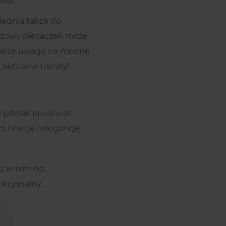
iednia także do
 Beżowy plecaczek może
ć także uwagę na modne
w aktualne trendy!
zy plecak powinnaś
 finezję i elegancję
sz w nim np.
nkcjonalny.