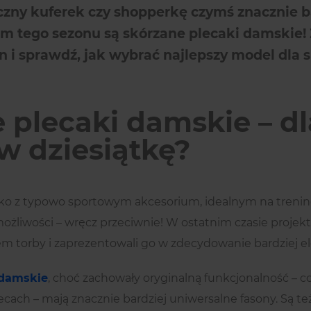
czny kuferek czy shopperkę czymś znacznie b
m tego sezonu są skórzane plecaki damskie!
 i sprawdź, jak wybrać najlepszy model dla s
 plecaki damskie – d
 w dziesiątkę?
tylko z typowo sportowym akcesorium, idealnym na treni
ożliwości – wręcz przeciwnie! W ostatnim czasie projekta
 torby i zaprezentowali go w zdecydowanie bardziej el
 damskie
, choć zachowały oryginalną funkcjonalność – c
ecach – mają znacznie bardziej uniwersalne fasony. Są t