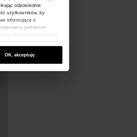
likając odpowiednie
ność użytkowników, by
we informujące o
dostępniamy partnerom
między beżem a czernią
innymi danymi otrzymanymi
ieni. Dlaczego? Ponieważ
cji.
OK, akceptuję