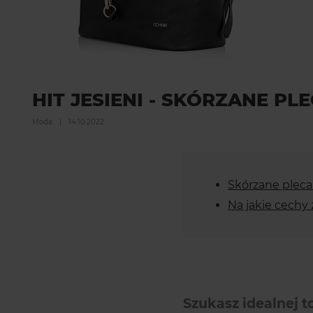
HIT JESIENI - SKÓRZANE P
Moda
|
14.10.2022
Skórzane plecak
Na jakie cechy
Szukasz idealnej t