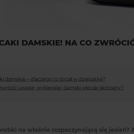
LECAKI DAMSKIE! NA CO ZWRÓ
i damskie – dlaczego to strzał w dziesiątkę?
 zwrócić uwagę, wybierając damski plecak skórzany?
orebki na właśnie rozpoczynającą się jesień? 