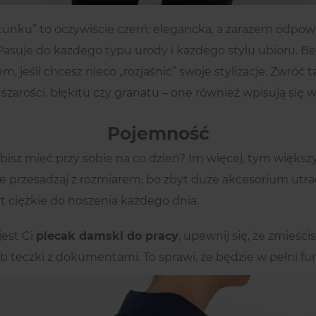
tunku” to oczywiście czerń: elegancka, a zarazem odpow
. Pasuje do każdego typu urody i każdego stylu ubioru.
, jeśli chcesz nieco „rozjaśnić” swoje stylizacje. Zwró
szarości, błękitu czy granatu – one również wpisują się 
Pojemność
ubisz mieć przy sobie na co dzień? Im więcej, tym więks
e przesadzaj z rozmiarem, bo zbyt duże akcesorium utraci
t ciężkie do noszenia każdego dnia.
jest Ci
plecak damski do pracy
, upewnij się, że zmieści
b teczki z dokumentami. To sprawi, że będzie w pełni fu