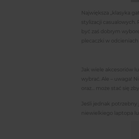
Największa „klasyka ga
stylizacji casualowych
być zaś dobrym wyborem
plecaczki w odcieniach 
Jak wiele akcesoriów l
wybrać. Ale – uwaga! Ni
oraz… może stać się zby
Jeśli jednak potrzebny 
niewielkiego laptopa lu