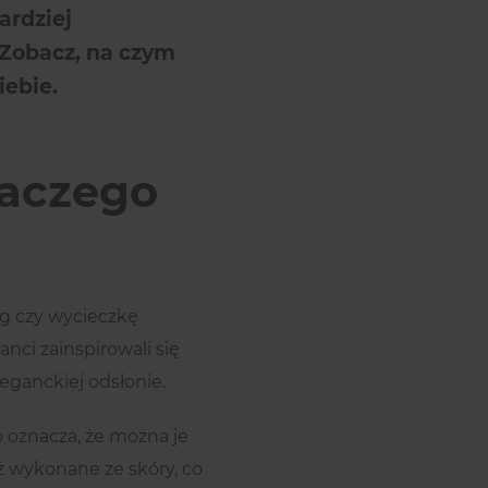
ardziej
 Zobacz, na czym
iebie.
laczego
ng czy wycieczkę
nci zainspirowali się
eganckiej odsłonie.
o oznacza, że można je
eż wykonane ze skóry, co