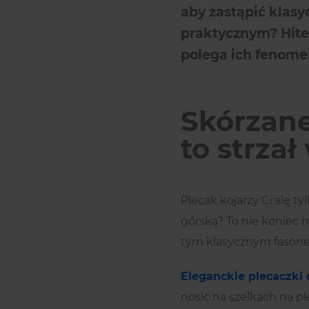
aby zastąpić klasy
praktycznym? Hite
polega ich fenomen
Skórzane
to strzał
Plecak kojarzy Ci się 
górską? To nie koniec m
tym klasycznym fasonem
Eleganckie plecaczki
nosić na szelkach na pl