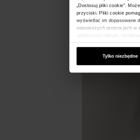
„Dostosuj pliki cookie”. Moż
przyciski. Pliki cookie poma
wyświetlać im dopasowane do
najnowszych promocjach w e-
społecznościowym, reklamow
od Ciebie lub uzyskanymi po
Tylko niezbędne