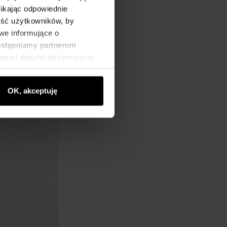
likając odpowiednie
ność użytkowników, by
we informujące o
dostępniamy partnerom
innymi danymi otrzymanymi
OK, akceptuję