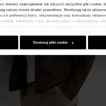
esz również zaakceptować lub odrzucić wszystkie pliki cookie, k
gają naszej stronie działać prawidłowo. Monitorują także aktyw
 ich preferencji treści, rekomendacje oraz komunikaty reklamo
sklepie. Informacje o tym, jak korzystasz z naszej witryny, u
ym i analitycznym. Partnerzy mogą połączyć te informacje z 
dczas korzystania z ich usług.
Dostosuj pliki cookie