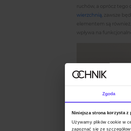
ruchów, a oprócz tego do
wierzchnią
, zawsze będ
elementem są równie
wpływa na funkcjonalno
Zgoda
Niniejsza strona korzysta z
Używamy plików cookie w ce
zapoznać się ze szczegółowy