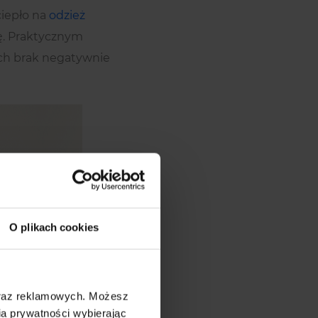
 ciepło na
odzież
ię. Praktycznym
 ich brak negatywnie
O plikach cookies
oraz reklamowych. Możesz
a prywatności wybierając