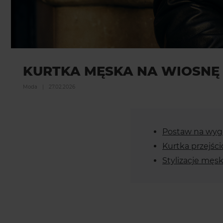
KURTKA MĘSKA NA WIOSNĘ 
Moda
|
27.02.2026
Postaw na wygo
Kurtka przejści
Stylizacje męs