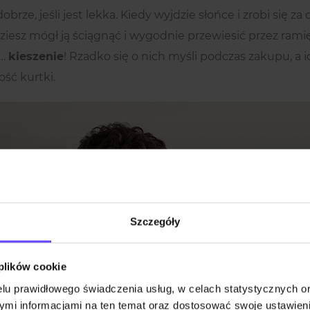
brze, jeśli jest lekka. Kiedy wyjdzie słońce i zrobi się za
ziesz mógł ją ściągnąć i wygodnie przewiesić przez ram
ż…
kieszenie
! Rzadko się o nich myśli podczas zakupu, a
ść kurtki.
Szczegóły
 plików cookie
lu prawidłowego świadczenia usług, w celach statystycznych 
mi informacjami na ten temat oraz dostosować swoje ustawieni