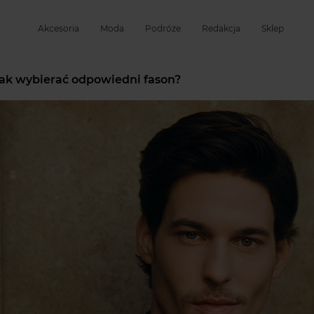
Akcesoria
Moda
Podróże
Redakcja
Sklep
jak wybierać odpowiedni fason?