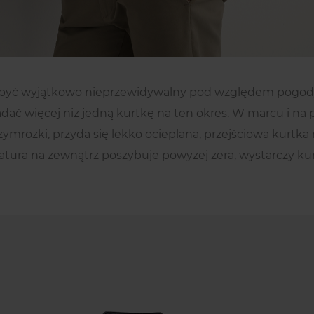
być wyjątkowo nieprzewidywalny pod względem pogody
adać więcej niż jedną kurtkę na ten okres. W marcu i na
rzymrozki, przyda się lekko ocieplana, przejściowa kurtk
ura na zewnątrz poszybuje powyżej zera, wystarczy kur