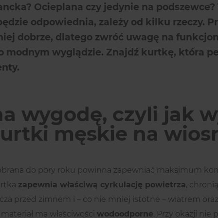
ancka? Ocieplana czy jedynie na podszewce? 
ędzie odpowiednia, zależy od kilku rzeczy. 
niej dobrze, dlatego zwróć uwagę na funkcjo
o modnym wyglądzie. Znajdź kurtkę, która pe
nty.
a wygodę, czyli jak 
rtki męskie na wios
obrana do pory roku powinna zapewniać maksimum komf
rtka
zapewnia właściwą cyrkulację powietrza
, chroni
za przed zimnem i – co nie mniej istotne – wiatrem ora
 materiał ma właściwości
wodoodporne
. Przy okazji ni