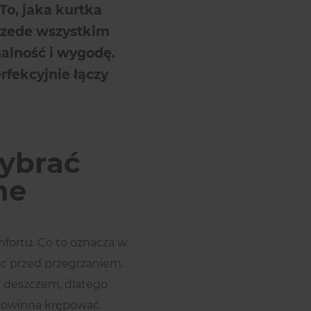
To, jaka kurtka
Przede wszystkim
nalność i wygodę.
rfekcyjnie łączy
wybrać
ne
ortu. Co to oznacza w
ąc przed przegrzaniem.
z deszczem, dlatego
e powinna krępować