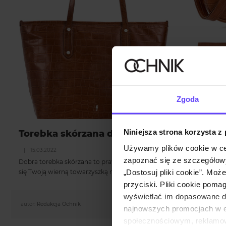
Zgoda
Niniejsza strona korzysta z
Torebka skórzana damska - jaki model wy
Używamy plików cookie w ce
|
15.03.2022
zapoznać się ze szczegółowy
Dobra torebka skórzana to prawdziwy skarb w kolekcji każdej kobie
„Dostosuj pliki cookie”. Moż
się Twoją wierną towarzyszką na wiele lat!…
przyciski. Pliki cookie poma
wyświetlać im dopasowane do
autor:
Redakcja Ochnik
najnowszych promocjach w e-
społecznościowym, reklamow