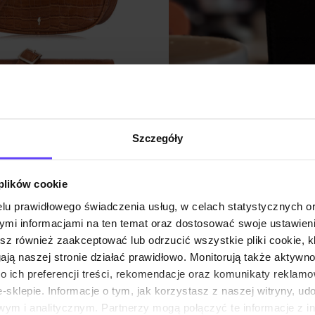
Szczegóły
 plików cookie
brać?
Jak przechowywać t
kolekcję!
lu prawidłowego świadczenia usług, w celach statystycznych 
mi informacjami na ten temat oraz dostosować swoje ustawieni
|
03.03.2022
ty. Odpowiednio dobrana, stanie
Ile torebek masz w swojej kolekc
esz również zaakceptować lub odrzucić wszystkie pliki cookie, k
przybywa nowy…
gają naszej stronie działać prawidłowo. Monitorują także aktyw
 ich preferencji treści, rekomendacje oraz komunikaty reklamo
0 komentarze
sklepie. Informacje o tym, jak korzystasz z naszej witryny, u
autor:
Redakcja Ochnik
ym i analitycznym. Partnerzy mogą połączyć te informacje z 