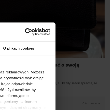
O plikach cookies
orebki? Zobacz, jak dbać o swoją
oraz reklamowych. Możesz
a prywatności wybierając
ji? Na pewno jest ich co najmniej kilka, a… każdy sezon sprawia, że
likając odpowiednie
ność użytkowników, by
we informujące o
dostępniamy partnerom
0 komentarze
innymi danymi otrzymanymi