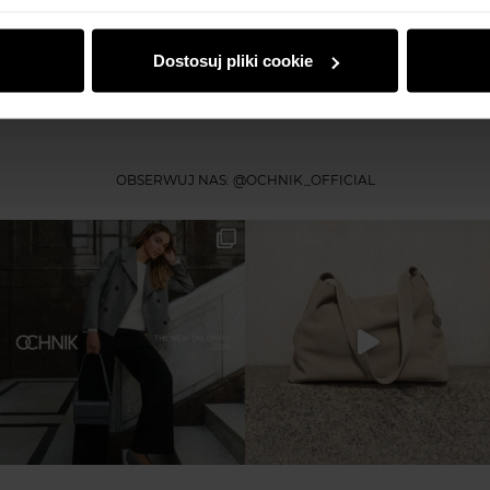
dczas korzystania z ich usług.
Dostosuj pliki cookie
1
2
OBSERWUJ NAS:
@OCHNIK_OFFICIAL