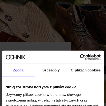
PREZENT NA
ŚWIĘTA DLA
MĘŻCZYZNY.
Zgoda
Szczegóły
O plikach cookies
WYBIERZ SWOJĄ
ULUBIONĄ
Niniejsza strona korzysta z plików cookie
INSPIRACJĘ!
Używamy plików cookie w celu prawidłowego
Akcesoria
|
05.12.2022
świadczenia usług, w celach statystycznych oraz
reklamowych. Możesz zapoznać się ze szczegółowymi