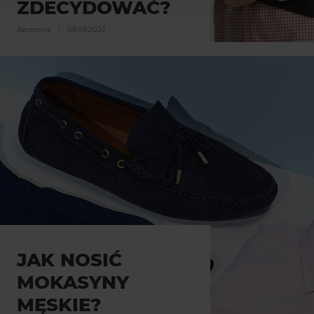
ZDECYDOWAĆ?
Akcesoria
|
08.08.2022
JAK NOSIĆ
MOKASYNY
MĘSKIE?