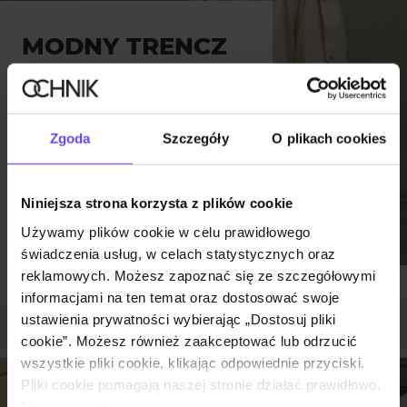
MODNY TRENCZ
DAMSKI NA
WIOSNĘ. POZNAJ
NAJNOWSZE
Zgoda
Szczegóły
O plikach cookies
MODELE W
RÓŻNYCH
Niniejsza strona korzysta z plików cookie
FASONACH
Używamy plików cookie w celu prawidłowego
Moda
|
27.03.2026
świadczenia usług, w celach statystycznych oraz
reklamowych. Możesz zapoznać się ze szczegółowymi
informacjami na ten temat oraz dostosować swoje
ustawienia prywatności wybierając „Dostosuj pliki
OBSERWUJ NAS:
@OCHNIK_OFFICIAL
cookie”. Możesz również zaakceptować lub odrzucić
wszystkie pliki cookie, klikając odpowiednie przyciski.
Pliki cookie pomagają naszej stronie działać prawidłowo.
Monitorują także aktywność użytkowników, by