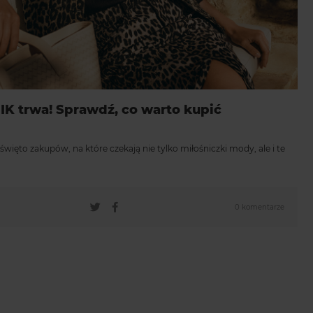
 trwa! Sprawdź, co warto kupić
więto zakupów, na które czekają nie tylko miłośniczki mody, ale i te
0 komentarze