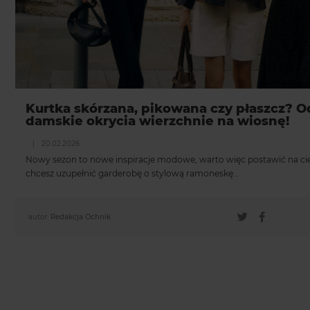
Kurtka skórzana, pikowana czy płaszcz? O
damskie okrycia wierzchnie na wiosnę!
|
20.02.2026
Nowy sezon to nowe inspiracje modowe, warto więc postawić na ciek
chcesz uzupełnić garderobę o stylową ramoneskę…
autor:
Redakcja Ochnik