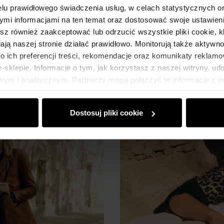
różnych fasonach
lu prawidłowego świadczenia usług, w celach statystycznych 
mi informacjami na ten temat oraz dostosować swoje ustawieni
|
27.03.2026
onalność? Mamy dla Ciebie dobrą
Trencz damski co sezon powraca
esz również zaakceptować lub odrzucić wszystkie pliki cookie, k
praktyczny i, co nie mniej ważne
gają naszej stronie działać prawidłowo. Monitorują także aktyw
 ich preferencji treści, rekomendacje oraz komunikaty reklamo
sklepie. Informacje o tym, jak korzystasz z naszej witryny, u
0 komentarze
autor:
Redakcja Ochnik
ym i analitycznym. Partnerzy mogą połączyć te informacje z 
dczas korzystania z ich usług.
Dostosuj pliki cookie