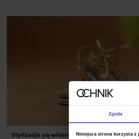
Zgoda
Niniejsza strona korzysta z
Stylizacje na wiosnę – jakie buty są naj