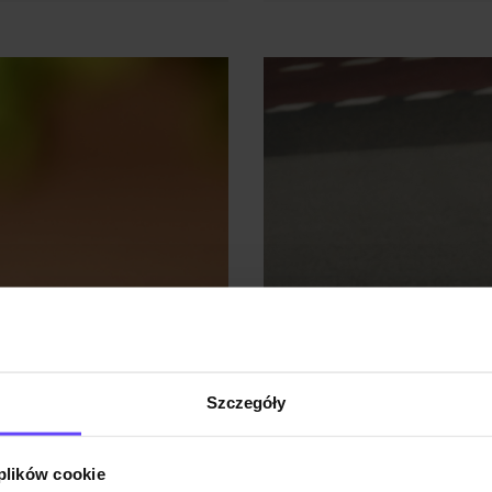
Szczegóły
 plików cookie
lepszym wyborem w
Modny trencz damsk