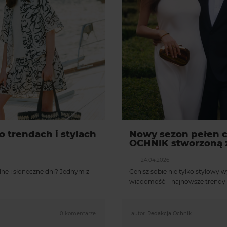
 trendach i stylach
Nowy sezon pełen c
OCHNIK stworzoną z
|
24.04.2026
alne i słoneczne dni? Jednym z
Cenisz sobie nie tylko stylowy 
wiadomość – najnowsze trendy
0 komentarze
autor:
Redakcja Ochnik