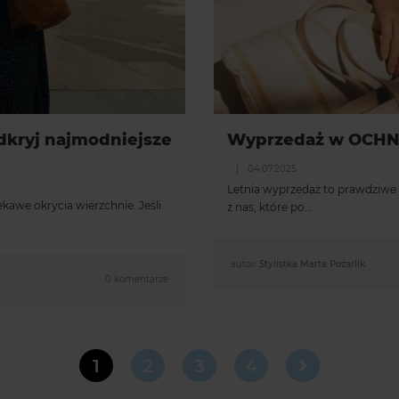
dkryj najmodniejsze
Wyprzedaż w OCHNIK
|
04.07.2025
Letnia wyprzedaż to prawdziwe ś
awe okrycia wierzchnie. Jeśli
z nas, które po…
autor:
Stylistka Marta Pożarlik
0 komentarze
1
2
3
4