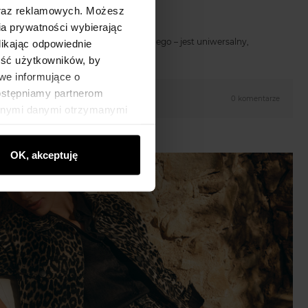
oraz reklamowych. Możesz
a prywatności wybierając
 we wiosennych trendach i nic dziwnego – jest uniwersalny,
likając odpowiednie
,…
ność użytkowników, by
we informujące o
dostępniamy partnerom
0 komentarze
innymi danymi otrzymanymi
OK, akceptuję