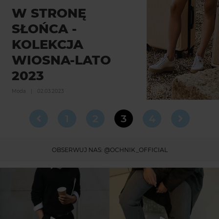
W STRONĘ
SŁOŃCA -
KOLEKCJA
WIOSNA-LATO
2023
Moda
|
02.03.2023
1
2
3
4
OBSERWUJ NAS:
@OCHNIK_OFFICIAL