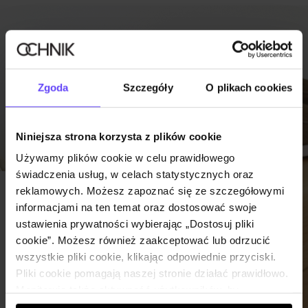
Zgoda
Szczegóły
O plikach cookies
Niniejsza strona korzysta z plików cookie
Używamy plików cookie w celu prawidłowego
świadczenia usług, w celach statystycznych oraz
reklamowych. Możesz zapoznać się ze szczegółowymi
RODZAJE
informacjami na ten temat oraz dostosować swoje
MĘSKICH
ustawienia prywatności wybierając „Dostosuj pliki
cookie”. Możesz również zaakceptować lub odrzucić
MOKASYNÓW.
wszystkie pliki cookie, klikając odpowiednie przyciski.
ZNAJDŹ SWÓJ
Pliki cookie pomagają naszej stronie działać prawidłowo.
ULUBIONY
Monitorują także aktywność użytkowników, by
wyświetlać im dopasowane do ich preferencji treści,