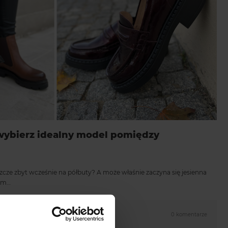
 wybierz idealny model pomiędzy
eszcze zbyt wcześnie na półbuty? A może właśnie zaczyna się jesienna
wym…
0 komentarze