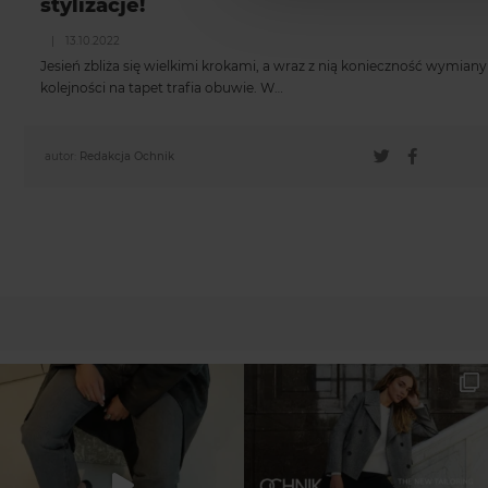
stylizacje!
|
13.10.2022
Jesień zbliża się wielkimi krokami, a wraz z nią konieczność wymian
kolejności na tapet trafia obuwie. W…
autor:
Redakcja Ochnik