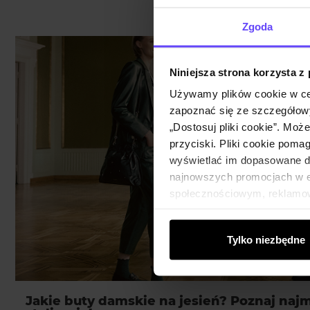
Zgoda
Niniejsza strona korzysta z
Używamy plików cookie w ce
zapoznać się ze szczegółowy
„Dostosuj pliki cookie”. Moż
przyciski. Pliki cookie poma
wyświetlać im dopasowane do
najnowszych promocjach w e-
społecznościowym, reklamow
od Ciebie lub uzyskanymi po
Tylko niezbędne
Jakie buty damskie na jesień? Poznaj naj