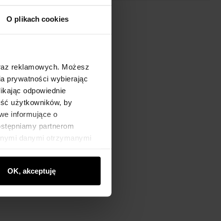
O plikach cookies
oraz reklamowych. Możesz
a prywatności wybierając
likając odpowiednie
ność użytkowników, by
we informujące o
dostępniamy partnerom
innymi danymi otrzymanymi
OK, akceptuję