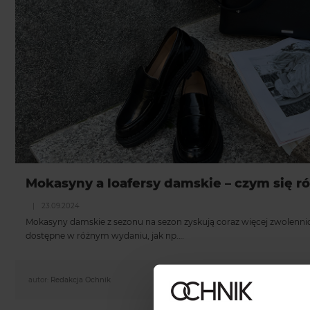
Mokasyny a loafersy damskie – czym się ró
|
23.09.2024
Mokasyny damskie z sezonu na sezon zyskują coraz więcej zwolennic
dostępne w różnym wydaniu, jak np.…
autor:
Redakcja Ochnik