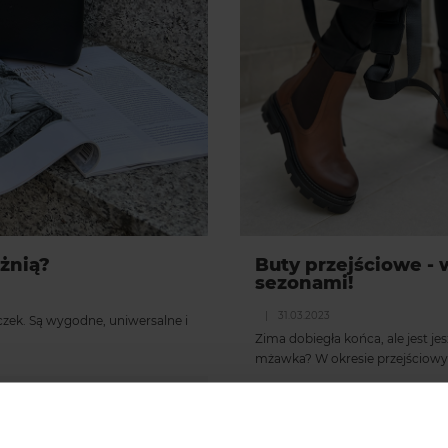
żnią?
Buty przejściowe -
sezonami!
|
31.03.2023
zek. Są wygodne, uniwersalne i
Zima dobiegła końca, ale jest j
mżawka? W okresie przejścio
0 komentarze
autor:
Redakcja Ochnik