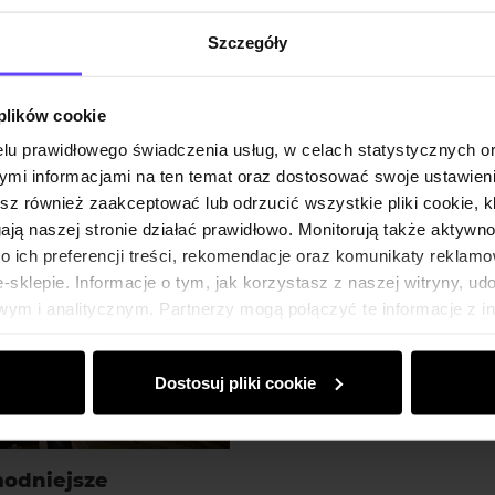
Szczegóły
 plików cookie
lu prawidłowego świadczenia usług, w celach statystycznych 
mi informacjami na ten temat oraz dostosować swoje ustawieni
esz również zaakceptować lub odrzucić wszystkie pliki cookie, k
gają naszej stronie działać prawidłowo. Monitorują także aktyw
 ich preferencji treści, rekomendacje oraz komunikaty reklamo
sklepie. Informacje o tym, jak korzystasz z naszej witryny, u
ym i analitycznym. Partnerzy mogą połączyć te informacje z 
dczas korzystania z ich usług.
Dostosuj pliki cookie
modniejsze