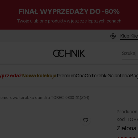
FINAŁ WYPRZEDAŻY DO -60%
Twoje ulubione produkty w jeszcze lepszych cenach
Klub Kli
przedaż
Nowa kolekcja
Premium
Ona
On
Torebki
Galanteria
Ba
ykomorowa torebka damska TOREC-0830-51(Z24)
Producen
Kod: TOR
Zielon