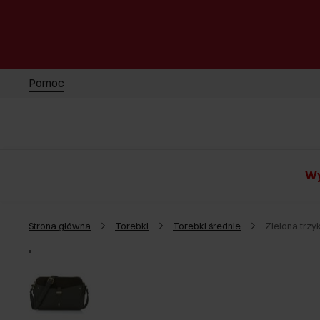
Pomoc
Wy
Strona główna
Torebki
Torebki średnie
Zielona trz