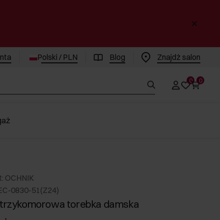
enta
Polski / PLN
Blog
Znajdż salon
0
0
gaż
t: OCHNIK
EC-0830-51(Z24)
a trzykomorowa torebka damska