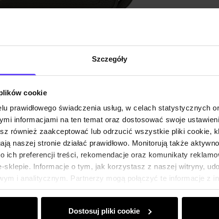
Opis pr
Szczegóły
Opinie
 plików cookie
lu prawidłowego świadczenia usług, w celach statystycznych 
mi informacjami na ten temat oraz dostosować swoje ustawieni
esz również zaakceptować lub odrzucić wszystkie pliki cookie, k
gają naszej stronie działać prawidłowo. Monitorują także aktyw
 ich preferencji treści, rekomendacje oraz komunikaty reklamo
sklepie. Informacje o tym, jak korzystasz z naszej witryny, u
ym i analitycznym. Partnerzy mogą połączyć te informacje z 
dczas korzystania z ich usług.
Dostosuj pliki cookie