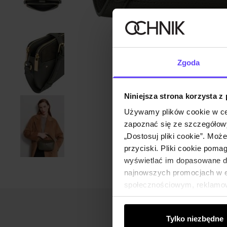
Zgoda
Niniejsza strona korzysta z
Używamy plików cookie w ce
zapoznać się ze szczegółowy
„Dostosuj pliki cookie”. Moż
przyciski. Pliki cookie poma
wyświetlać im dopasowane do
najnowszych promocjach w e-
społecznościowym, reklamow
od Ciebie lub uzyskanymi po
Tylko niezbędne