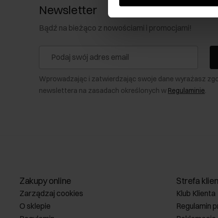
Newsletter
Bądź na bieżąco z nowościami i promocjami!
Wprowadzając i zatwierdzając swoje dane wyrażasz zg
newslettera na zasadach określonych w
Regulaminie
.
Zakupy online
Strefa klie
Zarządzaj cookies
Klub Klienta
O sklepie
Regulamin p