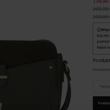
139,90 
209,90 
209,90 
Więc
Kup min.
podróżn
Rabat n
Produkt
Powiadom 
Twój a
Powia