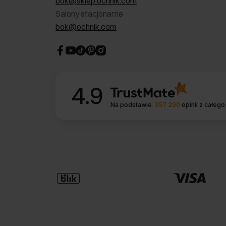
bok@sklep.ochnik.com
Salony stacjonarne
bok@ochnik.com
4.9
Na podstawie
357 290
opinii
z całego