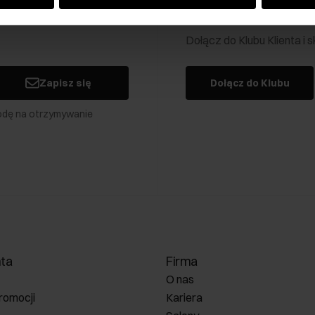
Klub Klienta Och
Dołącz do Klubu Klienta i
Zapisz się
Dołącz do Klubu
odę na otrzymywanie
nta
Firma
O nas
romocji
Kariera