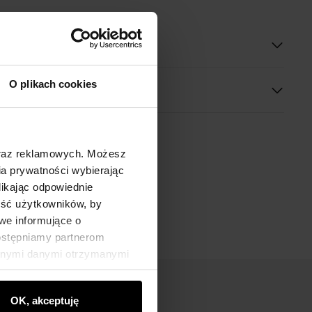
oduktu
O plikach cookies
oraz reklamowych. Możesz
a prywatności wybierając
likając odpowiednie
ność użytkowników, by
we informujące o
dostępniamy partnerom
innymi danymi otrzymanymi
OK, akceptuję