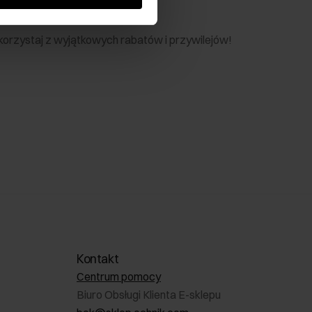
nik
 skorzystaj z wyjątkowych rabatów i przywilejów!
Kontakt
Centrum pomocy
Biuro Obsługi Klienta E-sklepu