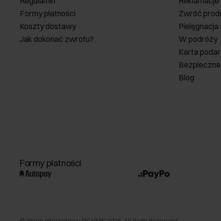
Regulamin
Reklamacje
Formy płatności
Zwróć prod
Koszty dostawy
Pielęgnacja
Jak dokonać zwrotu?
W podróży
Karta poda
Bezpieczne
Blog
Formy płatności
©
Sklep internetowy OCHNIK
2026
. All Right Reserved.