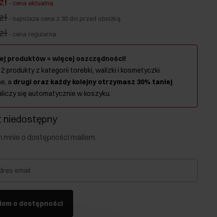
zł
-
cena aktualna
zł
-
najniższa cena z 30 dni przed obniżką
zł
-
cena regularna
ej produktów = więcej oszczędności!
 2 produkty z kategorii torebki, walizki i kosmetyczki
e, a
drugi oraz każdy kolejny otrzymasz 30% taniej
.
aliczy się automatycznie w koszyku.
 niedostępny
mnie o dostępności mailem.
dres email
dom o dostępności