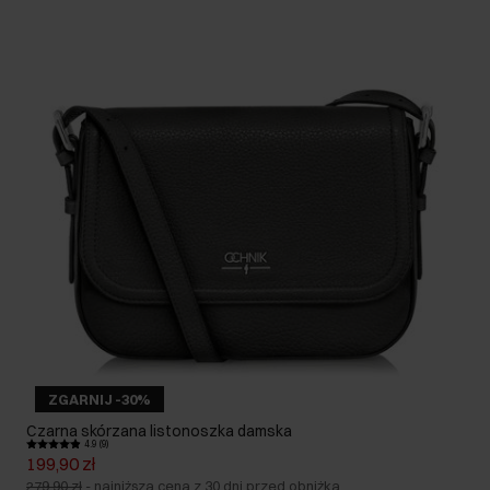
ZGARNIJ -30%
Czarna skórzana listonoszka damska
4.9 (9)
199,90 zł
279,90 zł
-
najniższa cena z 30 dni przed obniżką