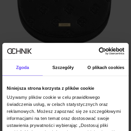
ZGARNIJ -30%
Listonoszka damska w czarnym kolorze
Zgoda
Szczegóły
O plikach cookies
4.9 (40)
79,90 zł
99,90 zł
-
najniższa cena z 30 dni przed obniżką
Niniejsza strona korzysta z plików cookie
Używamy plików cookie w celu prawidłowego
świadczenia usług, w celach statystycznych oraz
reklamowych. Możesz zapoznać się ze szczegółowymi
informacjami na ten temat oraz dostosować swoje
ustawienia prywatności wybierając „Dostosuj pliki