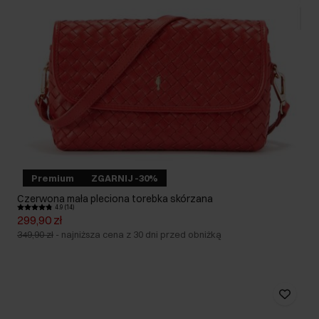
Premium
ZGARNIJ -30%
Czerwona mała pleciona torebka skórzana
4.9 (14)
299,90 zł
349,90 zł
-
najniższa cena z 30 dni przed obniżką