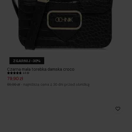
ZGARNIJ -30%
Czarna mała torebka damska croco
4.8 (9)
79,90 zł
99,90 zł
-
najniższa cena z 30 dni przed obniżką