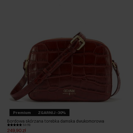
Premium
ZGARNIJ -30%
Bordowa skórzana torebka damska dwukomorowa
5.0 (15)
249,90 zł