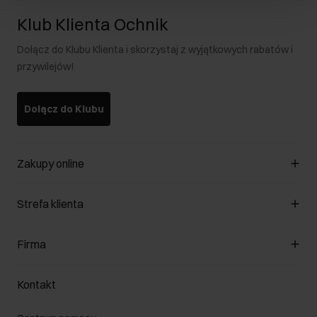
Klub Klienta Ochnik
Dołącz do Klubu Klienta i skorzystaj z wyjątkowych rabatów i
przywilejów!
Dołącz do Klubu
Zakupy online
Zarządzaj cookies
Strefa klienta
O sklepie
Regulamin
Klub Klienta
Firma
Formy płatności
Regulamin promocji
Koszty dostawy
Reklamacje
O nas
Jak dokonać zwrotu?
Kontakt
Zwróć produkty
Kariera
Pielęgnacja skóry
Salony