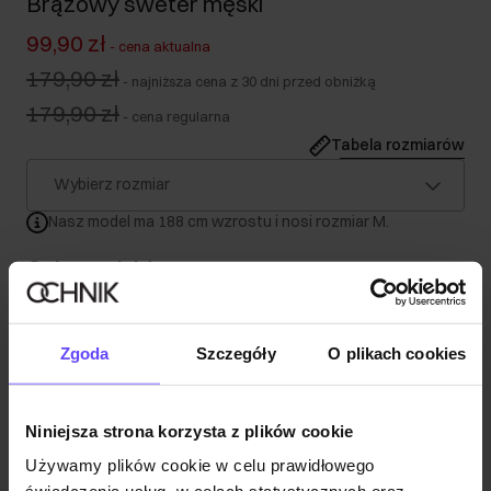
Brązowy sweter męski
99,90 zł
-
cena aktualna
179,90 zł
-
najniższa cena z 30 dni przed obniżką
179,90 zł
-
cena regularna
Tabela rozmiarów
Wybierz rozmiar
Nasz model ma 188 cm wzrostu i nosi rozmiar M.
Opis produktu
Szczegóły
Zgoda
Szczegóły
O plikach cookies
Skład
Niniejsza strona korzysta z plików cookie
Używamy plików cookie w celu prawidłowego
Opinie