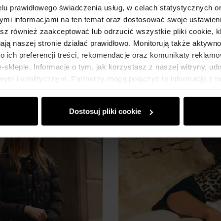
 okazjach
trendy w wiosennyc
lu prawidłowego świadczenia usług, w celach statystycznych 
mi informacjami na ten temat oraz dostosować swoje ustawieni
|
09.04.2026
onalność? Mamy dla Ciebie dobrą
Nie możesz doczekać się już mo
esz również zaakceptować lub odrzucić wszystkie pliki cookie, k
wiosenną? Zanim zdecydujesz s
gają naszej stronie działać prawidłowo. Monitorują także aktyw
 ich preferencji treści, rekomendacje oraz komunikaty reklamo
sklepie. Informacje o tym, jak korzystasz z naszej witryny, u
0 komentarze
autor:
Redakcja Ochnik
ym i analitycznym. Partnerzy mogą połączyć te informacje z 
dczas korzystania z ich usług.
Dostosuj pliki cookie