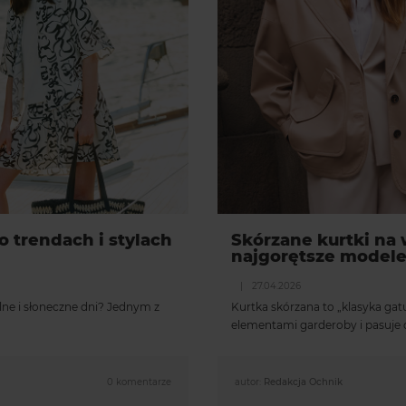
 trendach i stylach
Skórzane kurtki na
najgorętsze modele 
|
27.04.2026
alne i słoneczne dni? Jednym z
Kurtka skórzana to „klasyka gat
elementami garderoby i pasuje 
0 komentarze
autor:
Redakcja Ochnik