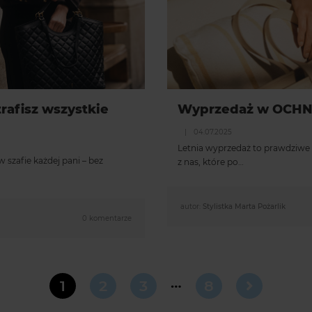
rafisz wszystkie
Wyprzedaż w OCHNIK
|
04.07.2025
Letnia wyprzedaż to prawdziwe ś
szafie każdej pani – bez
z nas, które po…
autor:
Stylistka Marta Pożarlik
0 komentarze
…
1
2
3
8