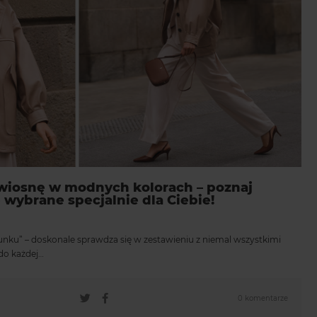
 wiosnę w modnych kolorach – poznaj
wybrane specjalnie dla Ciebie!
unku” – doskonale sprawdza się w zestawieniu z niemal wszystkimi
do każdej…
0 komentarze