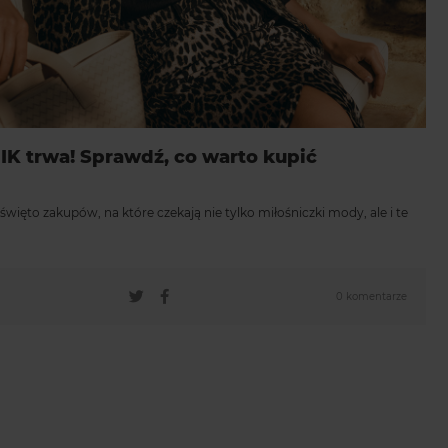
 trwa! Sprawdź, co warto kupić
więto zakupów, na które czekają nie tylko miłośniczki mody, ale i te
0 komentarze