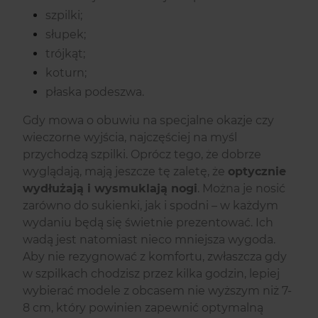
szpilki;
słupek;
trójkąt;
koturn;
płaska podeszwa.
Gdy mowa o obuwiu na specjalne okazje czy
wieczorne wyjścia, najczęściej na myśl
przychodzą szpilki. Oprócz tego, że dobrze
wyglądają, mają jeszcze tę zaletę, że
optycznie
wydłużają i wysmuklają nogi
. Można je nosić
zarówno do sukienki, jak i spodni – w każdym
wydaniu będą się świetnie prezentować. Ich
wadą jest natomiast nieco mniejsza wygoda.
Aby nie rezygnować z komfortu, zwłaszcza gdy
w szpilkach chodzisz przez kilka godzin, lepiej
wybierać modele z obcasem nie wyższym niż 7-
8 cm, który powinien zapewnić optymalną