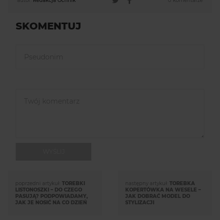
autor:
Redakcja Ochnik
0 komentarze
SKOMENTUJ
WYŚLIJ
poprzedni artykuł:
TOREBKI
następny artykuł:
TOREBKA
LISTONOSZKI – DO CZEGO
KOPERTÓWKA NA WESELE –
PASUJĄ? PODPOWIADAMY,
JAK DOBRAĆ MODEL DO
JAK JE NOSIĆ NA CO DZIEŃ
STYLIZACJI