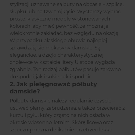
stylizacji uznawane są buty na obcasie – szpilce,
słupku lub na tzw. trójkącie. Wystarczy wybrać
proste, klasyczne modele w stonowanych
kolorach, aby mieć pewność, że można je
wielokrotnie zakładać, bez względu na okazję.
W przypadku płaskiego obuwia najlepiej
sprawdzają się mokasyny damskie. Są
eleganckie, a dzięki charakterystycznej
cholewce w kształcie litery U stopa wygląda
zgrabnie. Ten rodzaj półbutów pasuje zarówno
do spodni, jak i sukienek i spódnic.
2. Jak pielęgnować półbuty
damskie?
Półbuty damskie należy regularnie czyścić –
usuwać plamy, zabrudzenia, a także przecierać z
kurzu i pyłu, który często na nich osiada w
okresie wiosenno-letnim. Skórę licową oraz
sztuczną można delikatnie przetrzeć lekko