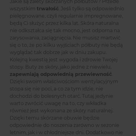
Jakie są zalety skórzanych półbutów? Przede
wszystkim
trwałość
. Jeśli tylko są odpowiednio
pielęgnowane, czyli regularnie impregnowane,
będą Ci służyć przez kilka lat. Skóra naturalna
nie odkształca się tak mocno, jest odporna na
zarysowania, zaciągnięcia. Nie musisz martwić
się o to, że po kilku wyjściach półbuty nie będą
wyglądać tak dobrze jak w dniu zakupu.
Kolejną kwestią jest wygoda i zdrowie Twojej
stopy. Buty ze skóry, jako jedne z niewielu,
zapewniają odpowiednią przewiewność
.
Dzięki swoim właściwościom wentylacyjnym
stopa się nie poci, a co za tym idzie, nie
dochodzi do bolesnych otarć. Tutaj jedynie
warto zwrócić uwagę na to, czy wkładka
również jest wykonana ze skóry naturalnej.
Dzięki temu skórzane obuwie będzie
odpowiednie do noszenia zarówno w sezonie
letnim, jak i w chłodniejsze dni. Dodatkowo nie