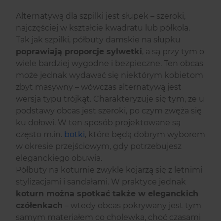
Alternatywą dla szpilki jest słupek – szeroki,
najczęściej w kształcie kwadratu lub półkola.
Tak jak szpilki, półbuty damskie na słupku
poprawiają proporcje sylwetki
, a są przy tym o
wiele bardziej wygodne i bezpieczne. Ten obcas
może jednak wydawać się niektórym kobietom
zbyt masywny – wówczas alternatywą jest
wersja typu trójkąt. Charakteryzuje się tym, że u
podstawy obcas jest szeroki, po czym zwęża się
ku dołowi. W ten sposób projektowane są
często m.in.
botki
, które będą dobrym wyborem
w okresie przejściowym, gdy potrzebujesz
eleganckiego obuwia.
Półbuty na koturnie zwykle kojarzą się z letnimi
stylizacjami i sandałami. W praktyce jednak
koturn można spotkać także w eleganckich
czółenkach
– wtedy obcas pokrywany jest tym
samym materiałem co cholewka, choć czasami