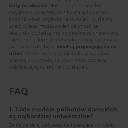
buty na obcasie
. Noś je do chinosów lub
cygaretek połączonych z koszulą, sukienek i
spódnic – bez względu na to, na jaki outfit się
zdecydujesz, możesz mieć pewność, że
oksfordki dodadzą mu oryginalnego charakteru.
Nieco mniej formalny charakter mają natomiast
jazzówki, które będą
idealną propozycją na co
dzień
. Można znaleźć je nie tylko w wersji na
płaskiej podeszwie, ale również na obcasie,
najczęściej typu trójkąt lub słupek.
FAQ
1. Jakie modele półbutów damskich
są najbardziej uniwersalne?
Za najbardziej uniwersalne i pasujące do wielu