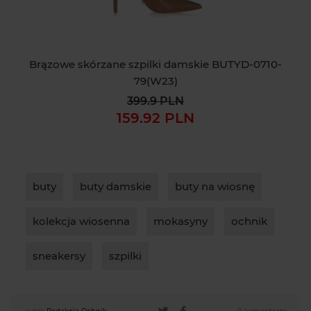
Brązowe skórzane szpilki damskie BUTYD-0710-
Kre
79(W23)
399.9 PLN
159.92 PLN
buty
buty damskie
buty na wiosnę
kolekcja wiosenna
mokasyny
ochnik
sneakersy
szpilki