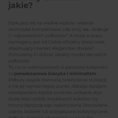
jakie?
Szykujesz się na wielkie wyjście i właśnie
skończyłaś kompletować cały strój, ale… brakuje
Ci odpowiednich półbutów? A może w pracy
wymagany jest od Ciebie oficjalny dress code,
obejmujący również eleganckie obuwie?
Pomożemy Ci dobrać idealny model damskich
półbutów.
To, na co warto postawić w pierwszej kolejności,
to
ponadczasowa klasyka i minimalizm
.
Półbuty zwykle stanowią zwieńczenie stylizacji,
a nie jej najmocniejszy punkt, dlatego lepszym
rozwiązaniem będzie prostota, unikanie zbyt
dużej ilości ozdób, krzykliwych kolorów czy
mocno błyszczącego wykończenia. Stonowane,
czarne, beżowe lub przygaszone kolorystycznie
półbuty damskie eleganckie są nie tylko