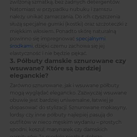
zwilżoną szmatką, bez żadnych detergentów.
Natomiast w przypadku nubuku i zamszu
należy unikać zamaczania. Do ich czyszczenia
służą specjalne gumki (kostki) oraz szczoteczki z
miękkim włosiem. Ponadto skórę naturalną
powinno się impregnować
specjalnymi
środkami
, dzięki czemu zachowa się jej
elastyczność i nie będzie pękać.
3. Półbuty damskie sznurowane czy
wsuwane? Które są bardziej
eleganckie?
Zarówno sznurowane, jak i wsuwane półbuty
mogą wyglądać elegancko. Zazwyczaj wsuwane
obuwie jest bardziej uniwersalne, łatwiej je
dopasować do stylizacji. Sznurowane mokasyny,
lordsy czy inne półbuty najlepiej pasują do
outfitów w nieco męskim wydaniu – prostych
spodni, koszul, marynarek czy damskich
garniturów. Te modele niezbyt dobrze