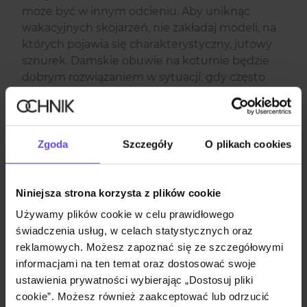
może być w innym odcieniu. Aby uniknąć
wakacyjnych skojarzeń, nie zakładaj modeli, na
których pojawia się charakterystyczny, jutowy
sznurek. Damskie obuwie na koturnie będzie
dobrym rozwiązaniem w sytuacji, gdy często
chodzisz na obcasie, a chcesz jednak zadbać o
wygodę.
Ostatnia opcja to płaskie półbuty – doskonała
propozycja dla kobiet, które nie lubią lub nie
Zgoda
Szczegóły
O plikach cookies
potrafią chodzić w wysokim obuwiu. Wybierając
takie fasony jak mokasyny, można mieć
pewność, że będą pasować do różnych
Niniejsza strona korzysta z plików cookie
zestawów, nie tylko do spodni, ale też sukienek
Używamy plików cookie w celu prawidłowego
czy ołówkowych spódnic.
świadczenia usług, w celach statystycznych oraz
Jak nosić półbuty
reklamowych. Możesz zapoznać się ze szczegółowymi
damskie? Uniwersalne
informacjami na ten temat oraz dostosować swoje
fasony
ustawienia prywatności wybierając „Dostosuj pliki
cookie”. Możesz również zaakceptować lub odrzucić