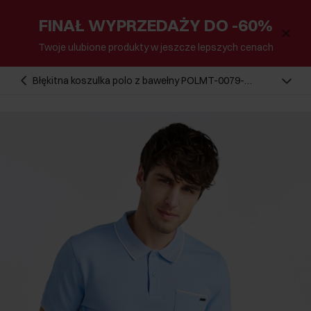
FINAŁ WYPRZEDAŻY DO -60%
Twoje ulubione produkty w jeszcze lepszych cenach
Błękitna koszulka polo z bawełny POLMT-0079-
62(W25)