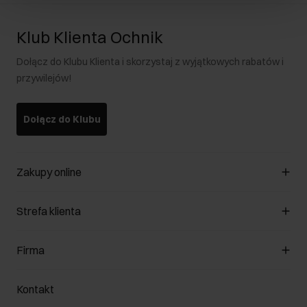
Klub Klienta Ochnik
Dołącz do Klubu Klienta i skorzystaj z wyjątkowych rabatów i
przywilejów!
Dołącz do Klubu
Zakupy online
Zarządzaj cookies
Strefa klienta
O sklepie
Regulamin
Klub Klienta
Firma
Formy płatności
Regulamin promocji
Koszty dostawy
Reklamacje
O nas
Jak dokonać zwrotu?
Kontakt
Zwróć produkty
Kariera